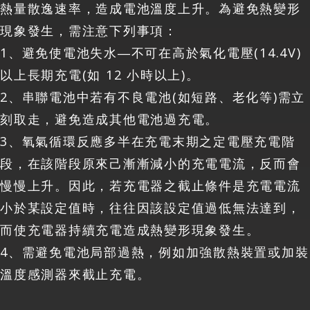
熱量散逸速率，造成電池溫度上升。為避免熱變形
現象發生，需注意下列事項：
1、避免使電池失水―不可在高於氣化電壓(14.4V)
以上長期充電(如 12 小時以上)。
2、串聯電池中若有不良電池(如短路、老化等)需立
刻取走，避免造成其他電池過充電。
3、氧氣循環反應多半在充電末期之定電壓充電階
段，在該階段原來己漸漸減小的充電電流，反而會
慢慢上升。因此，若充電器之截止條件是充電電流
小於某設定值時，往往因該設定值過低無法達到，
而使充電器持續充電造成熱變形現象發生。
4、需避免電池局部過熱，例如加強散熱裝置或加裝
溫度感測器來截止充電。