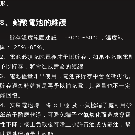
形。
8、鉛酸電池的維護
1、貯存溫度範圍建議： -30°C~50°C，濕度範
圍： 25%~85%。
2、電池必須充飽電後才予以貯存，如果不充飽電即
予以貯存，將會造成壽命的短縮。
3、電池儘量即早使用，電池在貯存中會逐漸劣化。
貯存過久時就算是再予以補充電，其容量也不一定
能回復。
4、安裝電池時，將 ⊕正極 及 --負極端子處可用砂
紙給予酌磨乾淨，可避免端子空氣氧化而造成導電
性下降；接上負載後可噴上少許黃油或防鏽油，幫
助電池發揮最大效能。