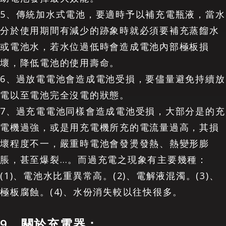
5、傳統加水式電池，要適時予以補充電瓶液，當水
分於使用期間有減少的跡象時就必須要補充蒸餾水
或電池水，若水位過低時會造成電池內部極板損
壞，降低電池的使用壽命。
6、過放電電池會造成電池受損，要儘量避免持續放
電以至電池完全沒電的狀態。
7、過充電電池同樣會造成電池受損，大部分是的充
電機過強，或是用充電機所充的電流量過高，其損
壞程度不一，嚴重時電池會發燙發熱、熱變形膨
脹，甚至爆裂…。而過充電之現象有主要幾種：
(1)、電池水比重異常高。(2)、電解液混濁。(3)、
極板腐蝕。(4)、水份消失較以往快很多。
9、關於充電器：