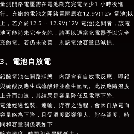
量測開路電壓需在電池剛充完電至少1 小時後進
行。充飽的電池之開路電壓應在12.9V(12V 電池)以
上，若介於12.5 ~ 12.9V(12V 電池)之間者，該電
池可能尚未完全充飽，請再以適當充電器予以完全
充飽電。若仍未改善，則該電池容量已減損。
3、電池自放電
鉛酸電池在開路狀態，內部會有自放電反應，即鉛
與硫酸反應生成硫酸鉛並產生氫氣。此反應隨溫度
上升而加速，其結果是容量降低及電壓下降。
電池經過包裝、運輸、貯存之過程，會因自放電而
容量略為下降，且受溫度影響很大。貯存溫度、時
間和容量關係表如下：
貯存溫度, 時間和容量關係表：