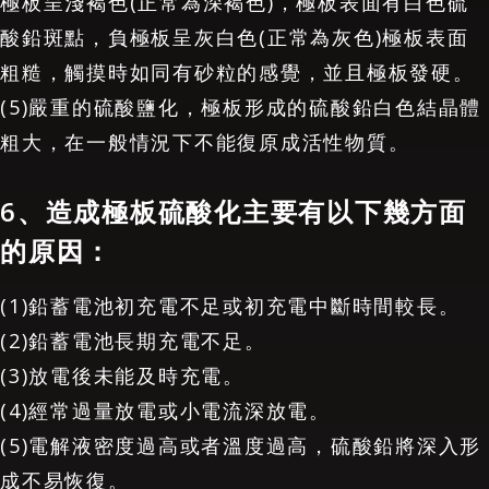
極板呈淺褐色(正常為深褐色)，極板表面有白色硫
酸鉛斑點，負極板呈灰白色(正常為灰色)極板表面
粗糙，觸摸時如同有砂粒的感覺，並且極板發硬。
(5)嚴重的硫酸鹽化，極板形成的硫酸鉛白色結晶體
粗大，在一般情況下不能復原成活性物質。
6、造成極板硫酸化主要有以下幾方面
的原因：
(1)鉛蓄電池初充電不足或初充電中斷時間較長。
(2)鉛蓄電池長期充電不足。
(3)放電後未能及時充電。
(4)經常過量放電或小電流深放電。
(5)電解液密度過高或者溫度過高，硫酸鉛將深入形
成不易恢復。