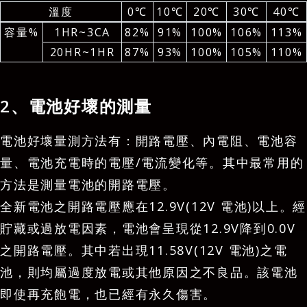
溫度
0℃
10℃
20℃
30℃
40℃
容量%
1HR~3CA
82%
91%
100%
106%
113%
20HR~1HR
87%
93%
100%
105%
110%
2、電池好壞的測量
電池好壞量測方法有：開路電壓、內電阻、電池容
量、電池充電時的電壓/電流變化等。其中最常用的
方法是測量電池的開路電壓。
全新電池之開路電壓應在12.9V(12V 電池)以上。經
貯藏或過放電因素，電池會呈現從12.9V降到0.0V
之開路電壓。其中若出現11.58V(12V 電池)之電
池，則均屬過度放電或其他原因之不良品。該電池
即使再充飽電，也已經有永久傷害。