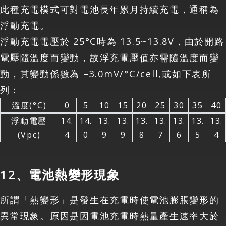
此種充電模式可對電池長年累月持續充電，通稱為
浮動充電。
浮動充電電壓於 25°C時為 13.5~13.8V，由於開路
電壓隨溫度而變動，故浮充電壓值亦需隨溫度而變
動，其變動係數為 –3.0mV/°C/cell,或如下表所
列：
溫度(°C)
0
5
10
15
20
25
30
35
40
浮動電壓
14.
14.
13.
13.
13.
13.
13.
13.
13.
(Vpc)
4
0
9
9
8
7
6
5
4
12、電池熱變形現象
所謂「熱變形」是發生在充電時使電池膨脹變形的
異常現象。原因是因電池充電時熱量產生速率大於