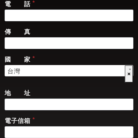
*
電 話
傳 真
*
國 家
台灣
×
地 址
*
電子信箱