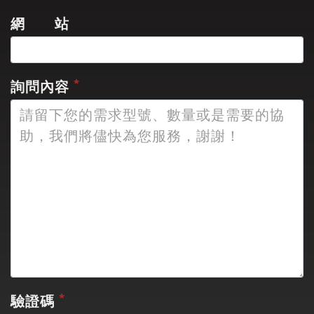
網 站
*
詢問內容
*
驗證碼