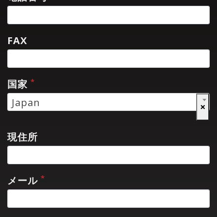
FAX
*
国家
Japan
×
現住所
*
メール